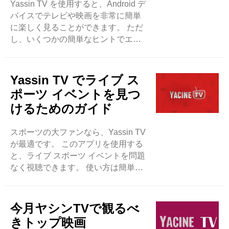
Yassin TV を使用すると、Android デ
示しています。 ..
バイスでテレビや映画を非常に簡単
に楽しく見ることができます。 ただ
し、いくつかの簡単なヒントでエク
スペリエンスがさらに向上する場合
もあります。 まず、インターネット
接続が強いことを常に確認してくだ
Yassin TV でライブ ス
さい。 これにより、バッファリング
ポーツ イベントを見つ
が軽減され、ビデオがスムーズに再
けるためのガイド
生されます。 また、混雑の少ない時
間帯に Yassin TV を使用するように
スポーツの大ファンなら、Yassin TV
してください。 ..
が最適です。 このアプリを使用する
と、ライブ スポーツ イベントを問題
なく視聴できます。 使い方は簡単
で、お金を支払う必要はありませ
ん。 Yassin TV でライブ スポーツを
見つけるには、まず Android スマー
今月ヤシンTVで観るべ
トフォンにアプリが必要です。 次
きトップ映画
に、アプリを開いてスポーツセクシ