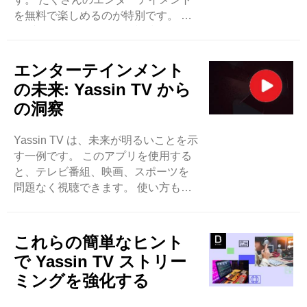
を無料で楽しめるのが特別です。 ラ
イブテレビやスポーツを視聴した
り、映画を簡単に検索したりできま
す。 一番の良いところはシンプルな
エンターテインメント
デザインです。 見たいものを誰でも
の未来: Yassin TV から
簡単に見つけることができます。 一
の洞察
部のアプリとは異なり、Yassin TV は
ボタンが多すぎたり複雑なメニュー
Yassin TV は、未来が明るいことを示
で混乱したりすることはありませ
す一例です。 このアプリを使用する
ん。 Yassin ..
と、テレビ番組、映画、スポーツを
問題なく視聴できます。 使い方も簡
単で、見るべきものがたくさんあり
ます。 これは、新しいものを見たい
人にとっては非常に良いものになり
これらの簡単なヒント
ます。 最も良い点は無料であり、誰
で Yassin TV ストリー
にとっても素晴らしいことです。
ミングを強化する
Yassin TV は、テレビ視聴の未来が私
たち視聴者が望むものになることを