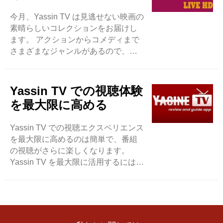
ョンを探します。 世界中からの数多
今月、Yassin TV は見逃せない映画の
くのスポーツ イベントをライブでご
素晴らしいコレクションをお届けし
覧いただけます。 ..
ます。 アクションからコメディまで
さまざまなジャンルがあるので、誰
もが楽しめるものがあります。 ハイ
ライトの 1 つは、誰もが話題になる
アクション満載のアドベンチャー映
Yassin TV での視聴体験
画です。 目が離せなくなるようなエ
を最大限に高める
キサイティングな瞬間が満載です。
また、面白いストーリーと素晴らし
Yassin TV での視聴エクスペリエンス
いキャラクターで大笑いできるコメ
を最大限に高めるのは簡単で、番組
ディもあります。 このほかにも、ヤ
の視聴がさらに楽しくなります。
シンTVでは深いストーリーで心に響
Yassin TV を最大限に活用するには、
く美しいドラマをお届けします。 ..
インターネットが高速であることを
確認してください。 これは、読み込
みを停止せずにビデオを視聴するの
に役立ちます。 もう 1 つのヒント
は、アプリをよく調べることです。