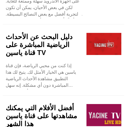
على أجهزة الأندرويد سهلة وممتعة للغاية.
لكن في بعض الأحيان، يمكن أن تكون
التجربة أفضل مع بعض النصائح البسيطة.
أولاً، تأكد دائمًا من أن اتصالك بالإنترنت
قوي. يساعد هذا في تقليل التخزين
المؤقت وتشغيل مقاطع الفيديو بسلاسة.
دليل البحث عن الأحداث
حاول أيضًا استخدام تلفزيون ..
الرياضية المباشرة على
قناة ياسين TV
إذا كنت من محبي الرياضة، فإن قناة
ياسين هي الخيار الأمثل لك. يتيح لك هذا
التطبيق مشاهدة الأحداث الرياضية
المباشرة دون أي مشكلة. إنه سهل
الاستخدام ولا تحتاج إلى دفع أموال مقابل
ذلك. للعثور على الأحداث الرياضية
المباشرة على قناة ياسين، أولاً، يجب أن
أفضل الأفلام التي يمكنك
يكون لديك التطبيق على هاتفك الأندرويد. ..
مشاهدتها على قناة ياسين
هذا الشهر