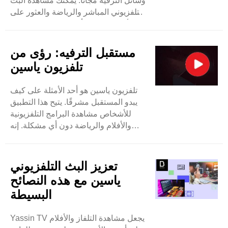
وسائل الترفيه مجانًا. يمكنك مشاهدة البث
التلفزيوني المباشر والرياضة والعثور على
الأفلام بسهولة. أفضل جزء هو تصميمه
البسيط. فهو يجعل العثور على ما تريد
مشاهدته أمرًا سهلاً للجميع. على عكس
مستقبل الترفيه: رؤى من
بعض التطبيقات، لا ..
تلفزيون ياسين
تلفزيون ياسين هو أحد الأمثلة على كيف
يبدو المستقبل مشرقًا. يتيح هذا التطبيق
للأشخاص مشاهدة البرامج التلفزيونية
والأفلام والرياضة دون أي مشكلة. إنه
سهل الاستخدام ويحتوي على الكثير من
الأشياء المختلفة التي يمكنك مشاهدتها.
وهذا يجعله جيدًا جدًا للأشخاص الذين
تعزيز البث التلفزيوني
يحبون العثور على أشياء ..
ياسين مع هذه النصائح
البسيطة
Yassin TV يجعل مشاهدة التلفاز والأفلام