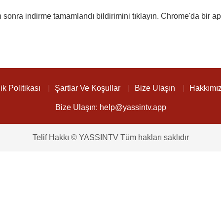
nra indirme tamamlandı bildirimini tıklayın. Chrome'da bir apk 
lik Politikası
Şartlar Ve Koşullar
Bize Ulaşın
Hakkımı
Bize Ulaşın:
help@yassintv.app
Telif Hakkı © YASSINTV Tüm hakları saklıdır