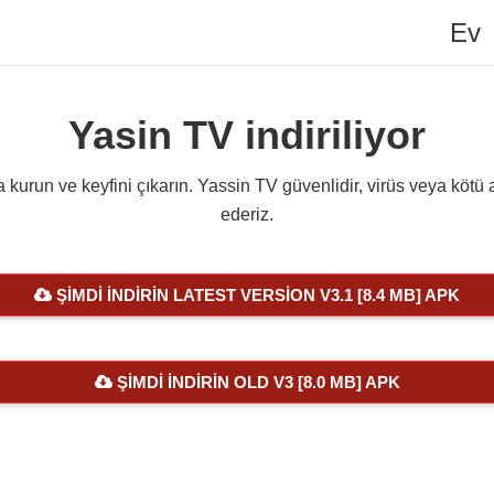
Ev
Yasin TV indiriliyor
za kurun ve keyfini çıkarın. Yassin TV güvenlidir, virüs veya kötü
ederiz.
ŞIMDI İNDIRIN LATEST VERSION V3.1 [8.4 MB] APK
ŞIMDI İNDIRIN OLD V3 [8.0 MB] APK