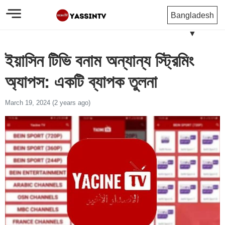
Bangladesh
▼
ইয়াসিন টিভি বনাম অন্যান্য স্ট্রিমিং
অ্যাপস: একটি ব্যাপক তুলনা
March 19, 2024 (2 years ago)