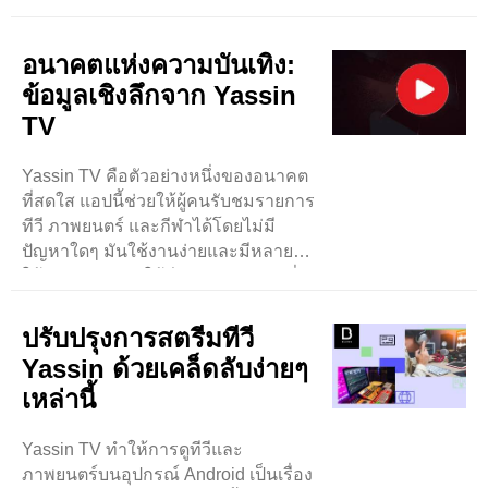
กีฬา และค้นหาภาพยนตร์ได้อย่าง
ง่ายดาย ส่วนที่ดีที่สุดคือการออกแบบที่
เรียบง่าย ..
อนาคตแห่งความบันเทิง:
ข้อมูลเชิงลึกจาก Yassin
TV
Yassin TV คือตัวอย่างหนึ่งของอนาคต
ที่สดใส แอปนี้ช่วยให้ผู้คนรับชมรายการ
ทีวี ภาพยนตร์ และกีฬาได้โดยไม่มี
ปัญหาใดๆ มันใช้งานง่ายและมีหลายสิ่ง
ให้ดูมากมาย ทำให้ดีมากสำหรับคนที่
ชอบหาอะไรใหม่ๆดู ..
ปรับปรุงการสตรีมทีวี
Yassin ด้วยเคล็ดลับง่ายๆ
เหล่านี้
Yassin TV ทำให้การดูทีวีและ
ภาพยนตร์บนอุปกรณ์ Android เป็นเรื่อง