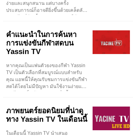
ง่ายและสนุกสนาน แต่บางครั้ง
ประสบการณ์ก็อาจดียิ่งขึ้นด้วยเคล็ดลับ
ง่ายๆ ไม่กี่ข้อ ขั้นแรก ตรวจสอบให้
แน่ใจว่าการเชื่อมต่ออินเทอร์เน็ตของ
คุณมีสัญญาณแรงเสมอ ..
คำแนะนำในการค้นหา
การแข่งขันกีฬาสดบน
Yassin TV
หากคุณเป็นแฟนตัวยงของกีฬา Yassin
TV เป็นตัวเลือกที่สมบูรณ์แบบสำหรับ
คุณ แอพนี้ให้คุณรับชมการแข่งขันกีฬา
สดได้โดยไม่มีปัญหา มันใช้งานง่ายและ
คุณไม่จำเป็นต้องจ่ายเงินเพื่อซื้อมัน
หากต้องการค้นหากีฬาสดบน ..
ภาพยนตร์ยอดนิยมที่น่าดู
ทาง Yassin TV ในเดือนนี้
ในเดือนนี้ Yassin TV นำเสนอ