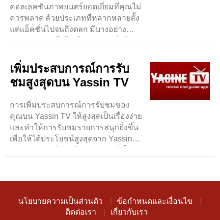
คอลเลคชันภาพยนตร์ยอดเยี่ยมที่คุณไม่
ควรพลาด ด้วยประเภทที่หลากหลายตั้ง
แต่แอ็คชั่นไปจนถึงตลก มีบางอย่าง
สำหรับทุกคน ไฮไลท์ประการหนึ่งคือ
ภาพยนตร์ผจญภัยที่เต็มไปด้วยแอ็คชั่นที่
ทุกคนพูดถึง ..
เพิ่มประสบการณ์การรับ
ชมสูงสุดบน Yassin TV
การเพิ่มประสบการณ์การรับชมของ
คุณบน Yassin TV ให้สูงสุดเป็นเรื่องง่าย
และทำให้การรับชมรายการสนุกยิ่งขึ้น
เพื่อให้ได้ประโยชน์สูงสุดจาก Yassin
TV ตรวจสอบให้แน่ใจว่าอินเทอร์เน็ต
ของคุณรวดเร็ว ..
นโยบายความเป็นส่วนตัว
ข้อกำหนดและเงื่อนไข
ติดต่อเรา
เกี่ยวกับเรา