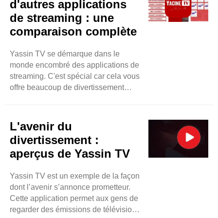
d'autres applications
de streaming : une
comparaison complète
Yassin TV se démarque dans le
monde encombré des applications de
streaming. C'est spécial car cela vous
offre beaucoup de divertissement
gratuitement. Vous pouvez regarder la
télévision en direct, faire du sport et
trouver facilement des films. La
L'avenir du
meilleure partie est sa conception
divertissement :
simple. Cela permet à tout le monde
aperçus de Yassin TV
de trouver facilement ce que vous
voulez regarder. Contrairement à
Yassin TV est un exemple de la façon
certaines applications, Yassin TV ne
dont l’avenir s’annonce prometteur.
vous embrouille pas avec trop ..
Cette application permet aux gens de
regarder des émissions de télévision,