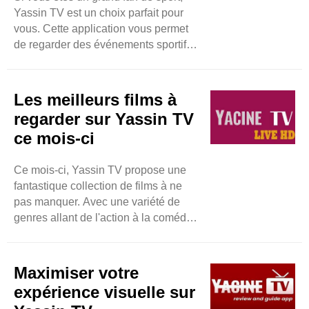
Yassin TV est un choix parfait pour
vous. Cette application vous permet
de regarder des événements sportifs
en direct sans aucun problème. Il est
facile à utiliser et vous n’avez pas
besoin de payer pour cela. Pour
Les meilleurs films à
retrouver du sport en direct sur Yassin
regarder sur Yassin TV
TV, vous devez d’abord avoir
ce mois-ci
l’application sur votre téléphone
Android. Ensuite, ouvrez l'application
Ce mois-ci, Yassin TV propose une
et recherchez la section sports. Vous
fantastique collection de films à ne
verrez ..
pas manquer. Avec une variété de
genres allant de l'action à la comédie,
il y en a pour tous les goûts. L'un des
points forts est le film d'aventure plein
d'action qui fait parler tout le monde.
Maximiser votre
C'est plein de moments passionnants
expérience visuelle sur
qui vous tiennent en haleine. Il y a