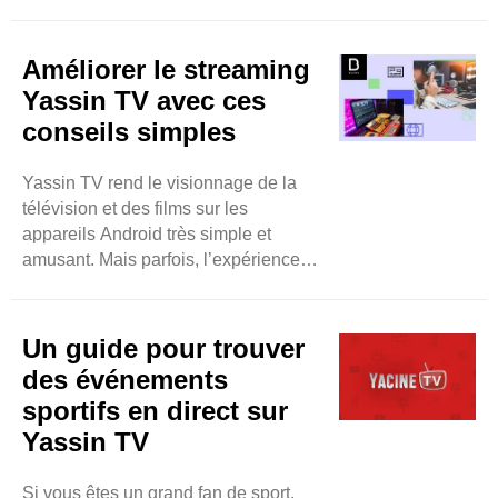
des films et des sports sans aucun
problème. Il est facile à utiliser et
propose de nombreuses choses
Améliorer le streaming
différentes à regarder. Cela le rend
Yassin TV avec ces
très bien pour les personnes qui
conseils simples
aiment trouver de nouvelles choses à
regarder. Le meilleur, c’est que c’est
Yassin TV rend le visionnage de la
gratuit, ce ..
télévision et des films sur les
appareils Android très simple et
amusant. Mais parfois, l’expérience
peut être encore meilleure grâce à
quelques conseils simples. Tout
d’abord, assurez-vous toujours que
Un guide pour trouver
votre connexion Internet est solide.
des événements
Cela aide à réduire la mise en
sportifs en direct sur
mémoire tampon et permet une
Yassin TV
lecture fluide des vidéos. Essayez
également d’utiliser Yassin TV ..
Si vous êtes un grand fan de sport,