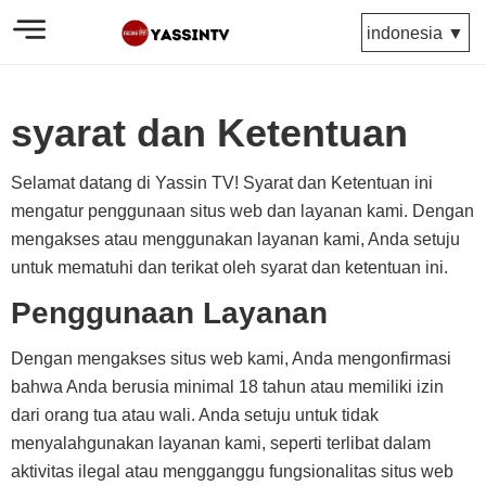
indonesia ▼
syarat dan Ketentuan
Selamat datang di Yassin TV! Syarat dan Ketentuan ini
mengatur penggunaan situs web dan layanan kami. Dengan
mengakses atau menggunakan layanan kami, Anda setuju
untuk mematuhi dan terikat oleh syarat dan ketentuan ini.
Penggunaan Layanan
Dengan mengakses situs web kami, Anda mengonfirmasi
bahwa Anda berusia minimal 18 tahun atau memiliki izin
dari orang tua atau wali. Anda setuju untuk tidak
menyalahgunakan layanan kami, seperti terlibat dalam
aktivitas ilegal atau mengganggu fungsionalitas situs web