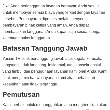
Jika Anda berlangganan layanan berbayar, Anda setuju
untuk membayar semua biaya yang terkait dengan layanan
tersebut. Pembayaran diproses melalui penyedia
pembayaran pihak ketiga yang aman. Anda dapat
membatalkan langganan Anda kapan saja sesuai dengan
ketentuan paket langganan.
Batasan Tanggung Jawab
Yassin TV tidak bertanggung jawab atas segala kerusakan
langsung, tidak langsung, insidental, atau konsekuensial
yang timbul dari penggunaan layanan kami oleh Anda. Kami
tidak menjamin bahwa layanan kami akan bebas dari
kesalahan atau tidak terganggu.
Pemutusan
Kami berhak untuk menangguhkan atau menghentikan akun