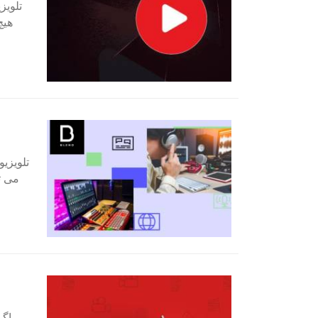
تلویز
هیچ
تلویزی
می ت
اگر