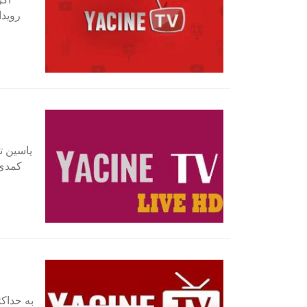
رویدا
یاسین تی
کمدی،
به حداک