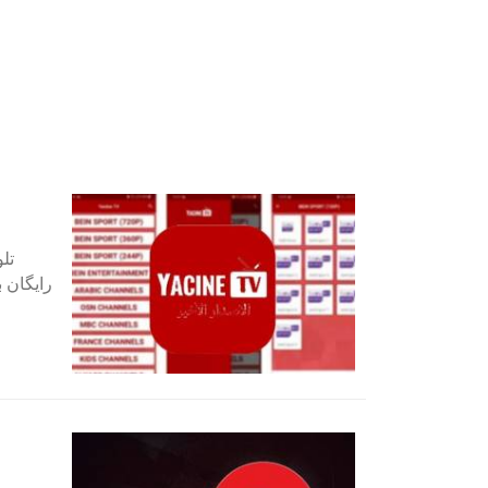
تل
رایگان ب