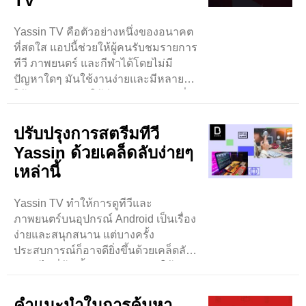
TV
Yassin TV คือตัวอย่างหนึ่งของอนาคต
ที่สดใส แอปนี้ช่วยให้ผู้คนรับชมรายการ
ทีวี ภาพยนตร์ และกีฬาได้โดยไม่มี
ปัญหาใดๆ มันใช้งานง่ายและมีหลายสิ่ง
ให้ดูมากมาย ทำให้ดีมากสำหรับคนที่
ชอบหาอะไรใหม่ๆดู ..
ปรับปรุงการสตรีมทีวี
Yassin ด้วยเคล็ดลับง่ายๆ
เหล่านี้
Yassin TV ทำให้การดูทีวีและ
ภาพยนตร์บนอุปกรณ์ Android เป็นเรื่อง
ง่ายและสนุกสนาน แต่บางครั้ง
ประสบการณ์ก็อาจดียิ่งขึ้นด้วยเคล็ดลับ
ง่ายๆ ไม่กี่ข้อ ขั้นแรก ตรวจสอบให้
แน่ใจว่าการเชื่อมต่ออินเทอร์เน็ตของ
คุณมีสัญญาณแรงเสมอ ..
คำแนะนำในการค้นหา