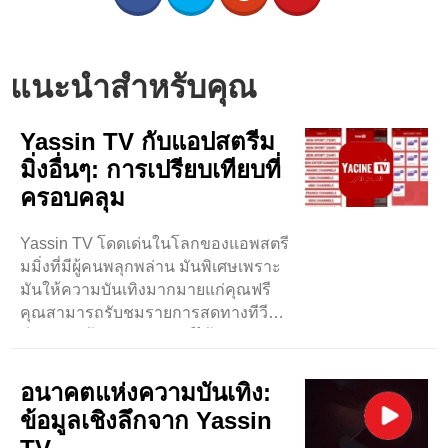
แนะนำสำหรับคุณ
Yassin TV กับแอปสตรีม
มิ่งอื่นๆ: การเปรียบเทียบที่
ครอบคลุม
Yassin TV โดดเด่นในโลกของแอพสตรี
มมิ่งที่มีผู้คนพลุกพล่าน มันพิเศษเพราะ
มันให้ความบันเทิงมากมายแก่คุณฟรี
คุณสามารถรับชมรายการสดทางทีวี
กีฬา และค้นหาภาพยนตร์ได้อย่าง
ง่ายดาย ส่วนที่ดีที่สุดคือการออกแบบที่
เรียบง่าย ..
อนาคตแห่งความบันเทิง:
ข้อมูลเชิงลึกจาก Yassin